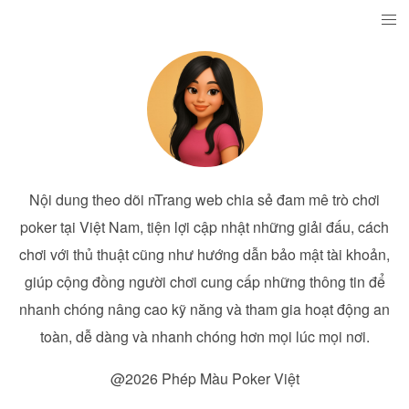
Nội dung theo dõi nTrang web chia sẻ đam mê trò chơi
poker tại Việt Nam, tiện lợi cập nhật những giải đấu, cách
chơi với thủ thuật cũng như hướng dẫn bảo mật tài khoản,
giúp cộng đồng người chơi cung cấp những thông tin để
nhanh chóng nâng cao kỹ năng và tham gia hoạt động an
toàn, dễ dàng và nhanh chóng hơn mọi lúc mọi nơi.
@2026 Phép Màu Poker Việt