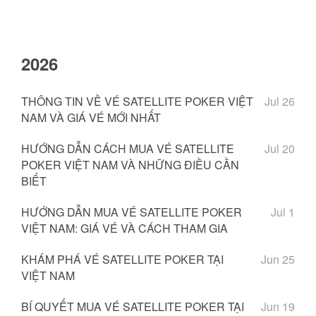
2026
THÔNG TIN VỀ VÉ SATELLITE POKER VIỆT
Jul 26
NAM VÀ GIÁ VÉ MỚI NHẤT
HƯỚNG DẪN CÁCH MUA VÉ SATELLITE
Jul 20
POKER VIỆT NAM VÀ NHỮNG ĐIỀU CẦN
BIẾT
HƯỚNG DẪN MUA VÉ SATELLITE POKER
Jul 1
VIỆT NAM: GIÁ VÉ VÀ CÁCH THAM GIA
KHÁM PHÁ VÉ SATELLITE POKER TẠI
Jun 25
VIỆT NAM
BÍ QUYẾT MUA VÉ SATELLITE POKER TẠI
Jun 19