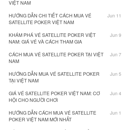
VIỆT NAM
HƯỚNG DẪN CHI TIẾT CÁCH MUA VÉ
Jun 11
SATELLITE POKER VIỆT NAM
KHÁM PHÁ VÉ SATELLITE POKER VIỆT
Jun 9
NAM: GIÁ VÉ VÀ CÁCH THAM GIA
CÁCH MUA VÉ SATELLITE POKER TẠI VIỆT
Jun 7
NAM
HƯỚNG DẪN MUA VÉ SATELLITE POKER
Jun 5
TẠI VIỆT NAM
GIÁ VÉ SATELLITE POKER VIỆT NAM: CƠ
Jun 4
HỘI CHO NGƯỜI CHƠI
HƯỚNG DẪN CÁCH MUA VÉ SATELLITE
Jun 1
POKER VIỆT NAM MỚI NHẤT