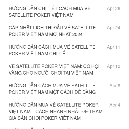
HƯỚNG DẪN CHI TIẾT CÁCH MUA VÉ
Apr 26
SATELLITE POKER VIỆT NAM
CẬP NHẬT LỊCH THI ĐẤU VÉ SATELLITE
Apr 24
POKER VIỆT NAM MỚI NHẤT 2024
HƯỚNG DẪN CÁCH MUA VÉ SATELLITE
Apr 11
POKER VIỆT NAM CHI TIẾT
VÉ SATELLITE POKER VIỆT NAM: CƠ HỘI
Apr 10
VÀNG CHO NGƯỜI CHƠI TẠI VIỆT NAM
HƯỚNG DẪN CÁCH MUA VÉ SATELLITE
Apr 6
POKER VIỆT NAM MỘT CÁCH DỄ DÀNG
HƯỚNG DẪN MUA VÉ SATELLITE POKER
Apr 4
VIỆT NAM – CÁCH NHANH NHẤT ĐỂ THAM
GIA SÂN CHƠI POKER VIÊT NAM