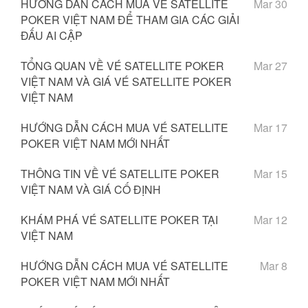
HƯỚNG DẪN CÁCH MUA VÉ SATELLITE
Mar 30
POKER VIỆT NAM ĐỂ THAM GIA CÁC GIẢI
ĐẤU AI CẬP
TỔNG QUAN VỀ VÉ SATELLITE POKER
Mar 27
VIỆT NAM VÀ GIÁ VÉ SATELLITE POKER
VIỆT NAM
HƯỚNG DẪN CÁCH MUA VÉ SATELLITE
Mar 17
POKER VIỆT NAM MỚI NHẤT
THÔNG TIN VỀ VÉ SATELLITE POKER
Mar 15
VIỆT NAM VÀ GIÁ CỐ ĐỊNH
KHÁM PHÁ VÉ SATELLITE POKER TẠI
Mar 12
VIỆT NAM
HƯỚNG DẪN CÁCH MUA VÉ SATELLITE
Mar 8
POKER VIỆT NAM MỚI NHẤT