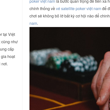
poker việt nam
là bước quan trọng để tiến xa 
chính thống về
vé satellite poker việt nam
để đ
chơi sẽ không bỏ lỡ bất kỳ cơ hội nào để chin
nam
.
 tại Việt
ật cũng như
cung cấp
 gia hoạt
 nơi.