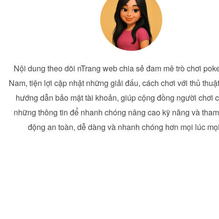
Nội dung theo dõi nTrang web chia sẻ đam mê trò chơi poker
Nam, tiện lợi cập nhật những giải đấu, cách chơi với thủ thu
hướng dẫn bảo mật tài khoản, giúp cộng đồng người chơi 
những thông tin để nhanh chóng nâng cao kỹ năng và tham
động an toàn, dễ dàng và nhanh chóng hơn mọi lúc mọi