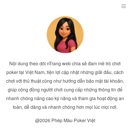
Nội dung theo dõi nTrang web chia sẻ đam mê trò chơi
poker tại Việt Nam, tiện lợi cập nhật những giải đấu, cách
chơi với thủ thuật cũng như hướng dẫn bảo mật tài khoản,
giúp cộng đồng người chơi cung cấp những thông tin để
nhanh chóng nâng cao kỹ năng và tham gia hoạt động an
toàn, dễ dàng và nhanh chóng hơn mọi lúc mọi nơi.
@2026 Phép Màu Poker Việt