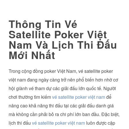
Thông Tin Vé
Satellite Poker Việt
Nam Và Lịch Thi Đấu
Mới Nhất
Trong cộng đồng poker Việt Nam, vé satellite poker
việt nam đang ngày càng trở nên phổ biến hơn nhờ cơ
hội giành vé tham dự các giải đấu lớn quốc tế. Người
chơi thường tìm kiếm
vé satellite poker việt nam
để
nâng cao khả năng thi đấu tại các giải đấu danh giá
mà không cần phải bỏ ra chi phí lớn ban đầu. Đặc biệt,
lịch thi đấu
vé satellite poker việt nam
luôn được cập