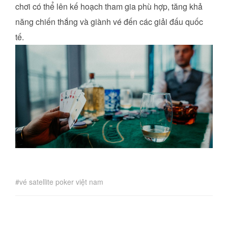
chơi có thể lên kế hoạch tham gia phù hợp, tăng khả
năng chiến thắng và giành vé đến các giải đấu quốc
tế.
vé satellite poker việt nam