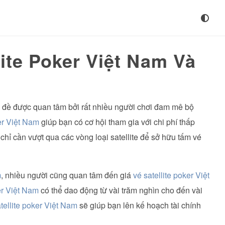
lite Poker Việt Nam Và
ủ đề được quan tâm bởi rất nhiều người chơi đam mê bộ
ker Việt Nam
giúp bạn có cơ hội tham gia với chi phí thấp
 chỉ cần vượt qua các vòng loại satellite để sở hữu tấm vé
m
, nhiều người cũng quan tâm đến giá
vé satellite poker Việt
er Việt Nam
có thể dao động từ vài trăm nghìn cho đến vài
tellite poker Việt Nam
sẽ giúp bạn lên kế hoạch tài chính