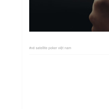
vé satellite poker việt nam