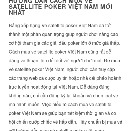
HƯỚNG DẪN CÁCH MUA VÉ
SATELLITE POKER VIỆT NAM MỚI
NHẤT
Bảng xếp hạng Vé satellite poker Việt Nam đã trở
thành một phần quan trọng giúp người chơi nâng cao
cơ hội tham gia các giải đấu poker lớn ở mức giá thấp.
Cách mua vé satellite poker Việt Nam cũng rất dễ
dàng và thuận tiện đối đối với người chơi mới. Để mua
vé satellite poker Việt Nam, người chơi cần truy cập
các trang web cá cược uy tín hoặc nhà cái pháo hoành
trực tuyến hoạt động tại Việt Nam. Dễ dàng đúng
không nào, chỉ cần đăng ký tài khoản và chọn loại vé
mà minh muốn. Việc hiểu rõ cách mua vé satellite
poker Việt Nam sẽ giúp bạn tiết kiệm thời gian và cơ
hội chiến cướp chiếc vé hấp dẫn. Hãy chuẩn bị mua vé
với hướng dẫn mua vé satellite poker việt nam.