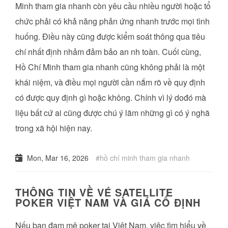
Minh tham gia nhanh còn yêu cầu nhiều người hoặc tổ
chức phải có khả năng phản ứng nhanh trước mọi tình
huống. Điều này cũng được kiểm soát thông qua tiêu
chí nhất định nhảm đảm bảo an nh toàn. Cuối cùng,
Hồ Chí Minh tham gia nhanh cũng không phải là một
khái niệm, và điều mọi người cần nắm rõ về quy định
có được quy định gì hoặc không. Chính vì lý dođó mà
liệu bất cứ ai cũng được chú ý lãm những gì có ý nghã
trong xã hội hiện nay.
Mon, Mar 16, 2026
hồ chí minh tham gia nhanh
THÔNG TIN VỀ VÉ SATELLITE
POKER VIỆT NAM VÀ GIÁ CỐ ĐỊNH
Nếu bạn đam mê poker tại Việt Nam, việc tìm hiểu về