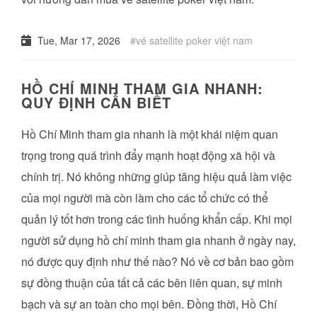
Tue, Mar 17, 2026
vé satellite poker việt nam
HỒ CHÍ MINH THAM GIA NHANH:
QUY ĐỊNH CẦN BIẾT
Hồ Chí Minh tham gia nhanh là một khái niệm quan
trọng trong quá trình đẩy mạnh hoạt động xã hội và
chính trị. Nó không những giúp tăng hiệu quả làm việc
của mọi người mà còn làm cho các tổ chức có thể
quản lý tốt hơn trong các tình huống khẩn cấp. Khi mọi
người sử dụng hồ chí minh tham gia nhanh ở ngày nay,
nó được quy định như thế nào? Nó về cơ bản bao gồm
sự đồng thuận của tất cả các bên liên quan, sự minh
bạch và sự an toàn cho mọi bên. Đồng thời, Hồ Chí