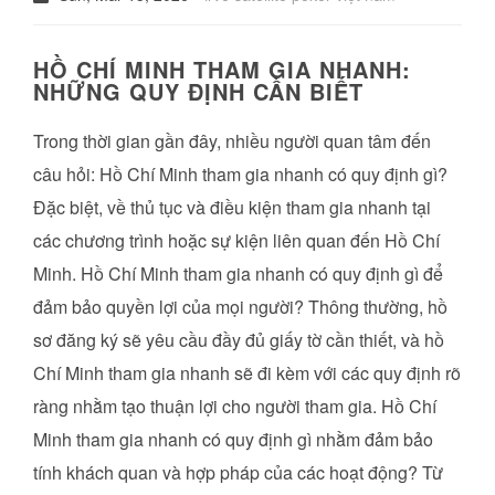
HỒ CHÍ MINH THAM GIA NHANH:
NHỮNG QUY ĐỊNH CẦN BIẾT
Trong thời gian gần đây, nhiều người quan tâm đến
câu hỏi: Hồ Chí Minh tham gia nhanh có quy định gì?
Đặc biệt, về thủ tục và điều kiện tham gia nhanh tại
các chương trình hoặc sự kiện liên quan đến Hồ Chí
Minh. Hồ Chí Minh tham gia nhanh có quy định gì để
đảm bảo quyền lợi của mọi người? Thông thường, hồ
sơ đăng ký sẽ yêu cầu đầy đủ giấy tờ cần thiết, và hồ
Chí Minh tham gia nhanh sẽ đi kèm với các quy định rõ
ràng nhằm tạo thuận lợi cho người tham gia. Hồ Chí
Minh tham gia nhanh có quy định gì nhằm đảm bảo
tính khách quan và hợp pháp của các hoạt động? Từ