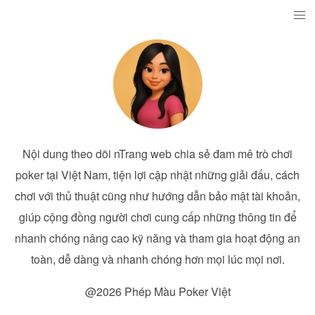
Nội dung theo dõi nTrang web chia sẻ đam mê trò chơi
poker tại Việt Nam, tiện lợi cập nhật những giải đấu, cách
chơi với thủ thuật cũng như hướng dẫn bảo mật tài khoản,
giúp cộng đồng người chơi cung cấp những thông tin để
nhanh chóng nâng cao kỹ năng và tham gia hoạt động an
toàn, dễ dàng và nhanh chóng hơn mọi lúc mọi nơi.
@2026 Phép Màu Poker Việt