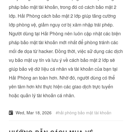
pháp bảo mật tài khoản, trong đó có cách bảo mật 2
lớp. Hải Phòng cách bảo mật 2 lớp giúp tăng cường
lớp phòng vệ, giảm nguy cơ bị xâm nhập trái phép.
Người dùng tại Hải Phòng nên luôn cập nhật các biện
pháp bảo mật tài khoản mới nhất để phòng tránh các
mối đe dọa từ hacker. Đồng thời, việc sử dụng các dịch
vụ bảo mật uy tín và lưu ý về cách bảo mật 2 lớp sẽ
giúp bảo vệ dữ liệu cá nhân và tài khoản của bạn tại
Hải Phòng an toàn hơn. Nhờ đó, người dùng có thể
yên tâm hơn khi thực hiện các giao dịch trực tuyến
hoặc quản lý tài khoản cá nhân.
Wed, Mar 18, 2026
hải phòng bảo mật tài khoản