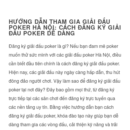
HƯỚNG DẪN THAM GIA GIẢI ĐẤU
POKER HÀ NỘI: CÁCH ĐĂNG KÝ GIẢI
ĐẤU POKER DỄ DÀNG
Đăng ký giải đấu poker là gì? Nếu bạn đam mê poker
muốn thử sức mình với các giải đấu poker Hà Nội, điều
cần biết đầu tiên chính là cách đăng ký giải đấu poker.
Hiện nay, các giải đấu này ngày càng hấp dẫn, thu hút
đông đảo người chơi. Vậy làm sao để đăng ký giải đấu
poker tại nơi đây? Đây bao gồm mọi thứ, từ đăng ký
trực tiếp tại các sân chơi đến đăng ký trực tuyến qua
các nền tảng uy tín. Bằng việc hướng dẫn bạn cách
đăng ký giải đấu poker, khóa đào tạo này giúp bạn dễ
dàng tham gia các vòng đấu, cải thiện kỹ năng và trải