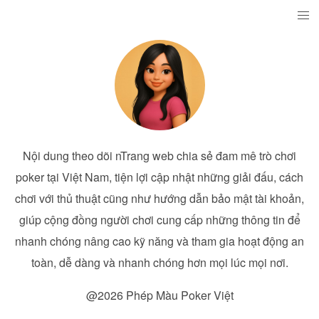
Nội dung theo dõi nTrang web chia sẻ đam mê trò chơi
poker tại Việt Nam, tiện lợi cập nhật những giải đấu, cách
chơi với thủ thuật cũng như hướng dẫn bảo mật tài khoản,
giúp cộng đồng người chơi cung cấp những thông tin để
nhanh chóng nâng cao kỹ năng và tham gia hoạt động an
toàn, dễ dàng và nhanh chóng hơn mọi lúc mọi nơi.
@2026 Phép Màu Poker Việt