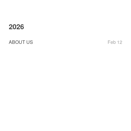
2026
ABOUT US
Feb 12