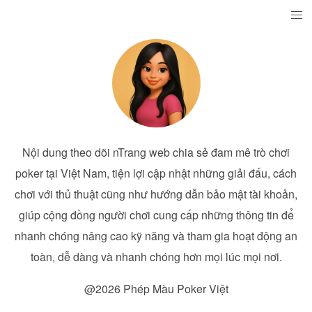
Nội dung theo dõi nTrang web chia sẻ đam mê trò chơi
poker tại Việt Nam, tiện lợi cập nhật những giải đấu, cách
chơi với thủ thuật cũng như hướng dẫn bảo mật tài khoản,
giúp cộng đồng người chơi cung cấp những thông tin để
nhanh chóng nâng cao kỹ năng và tham gia hoạt động an
toàn, dễ dàng và nhanh chóng hơn mọi lúc mọi nơi.
@2026 Phép Màu Poker Việt