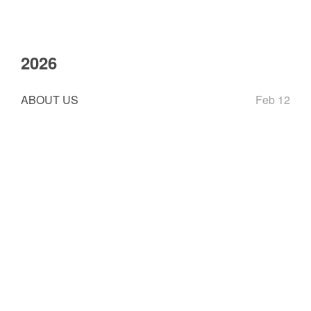
2026
ABOUT US
Feb 12