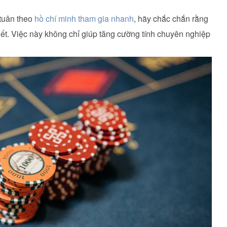
 tuân theo
hồ chí minh tham gia nhanh
, hãy chắc chắn rằng
ết. Việc này không chỉ giúp tăng cường tính chuyên nghiệp