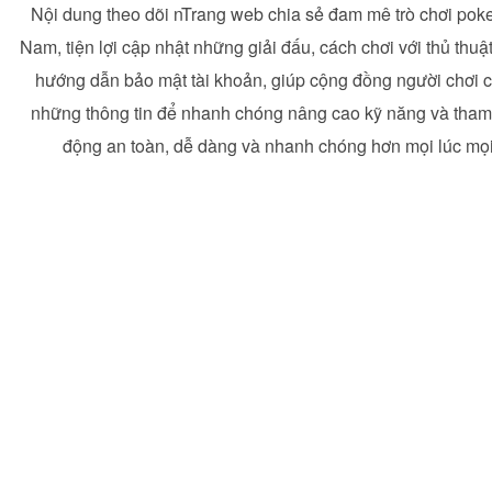
Nội dung theo dõi nTrang web chia sẻ đam mê trò chơi poker
Nam, tiện lợi cập nhật những giải đấu, cách chơi với thủ thu
hướng dẫn bảo mật tài khoản, giúp cộng đồng người chơi 
những thông tin để nhanh chóng nâng cao kỹ năng và tham
động an toàn, dễ dàng và nhanh chóng hơn mọi lúc mọi