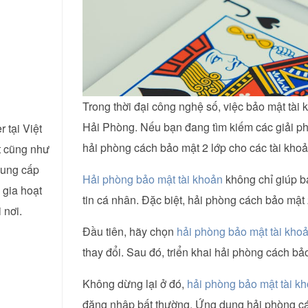
Trong thời đại công nghệ số, việc bảo mật tài 
Hải Phòng. Nếu bạn đang tìm kiếm các giải p
 tại Việt
hải phòng cách bảo mật 2 lớp cho các tài kho
ật cũng như
cung cấp
Hải phòng bảo mật tài khoản
không chỉ giúp bạ
 gia hoạt
tin cá nhân. Đặc biệt, hải phòng cách bảo mật
 nơi.
Đầu tiên, hãy chọn
hải phòng bảo mật tài kho
thay đổi. Sau đó, triển khai hải phòng cách 
Không dừng lại ở đó,
hải phòng bảo mật tài k
đăng nhập bất thường. Ứng dụng hải phòng cá