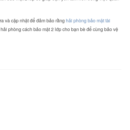
 tra và cập nhật để đảm bảo rằng
hải phòng bảo mật tài
 hải phòng cách bảo mật 2 lớp cho bạn bè để cùng bảo vệ