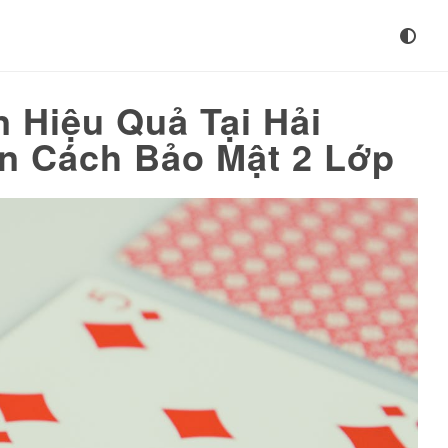
 Hiệu Quả Tại Hải
n Cách Bảo Mật 2 Lớp