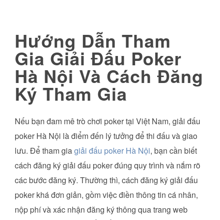
Hướng Dẫn Tham
Gia Giải Đấu Poker
Hà Nội Và Cách Đăng
Ký Tham Gia
Nếu bạn đam mê trò chơi poker tại Việt Nam, giải đấu
poker Hà Nội là điểm đến lý tưởng để thi đấu và giao
lưu. Để tham gia
giải đấu poker Hà Nội
, bạn cần biết
cách đăng ký giải đấu poker đúng quy trình và nắm rõ
các bước đăng ký. Thường thì, cách đăng ký giải đấu
poker khá đơn giản, gồm việc điền thông tin cá nhân,
nộp phí và xác nhận đăng ký thông qua trang web