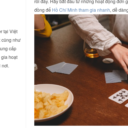
rồi đấy. Hãy bắt đầu từ những hoạt động đơn 
đồng để
Hồ Chí Minh tham gia nhanh
, dễ dàn
 tại Việt
ật cũng như
cung cấp
 gia hoạt
 nơi.