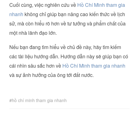
Cuối cùng, việc nghiên cứu về
Hồ Chí Minh tham gia
nhanh
không chỉ giúp bạn nâng cao kiến thức về lịch
sử, mà còn hiểu rõ hơn về tư tưởng và phẩm chất của
một nhà lãnh đạo lớn.
Nếu bạn đang tìm hiểu về chủ đề này, hãy tìm kiếm
các tài liệu hướng dẫn. Hướng dẫn này sẽ giúp bạn có
cái nhìn sâu sắc hơn về
Hồ Chí Minh tham gia nhanh
và sự ảnh hưởng của ông tới đất nước.
hồ chí minh tham gia nhanh