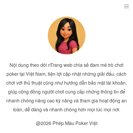
Nội dung theo dõi nTrang web chia sẻ đam mê trò chơi
poker tại Việt Nam, tiện lợi cập nhật những giải đấu, cách
chơi với thủ thuật cũng như hướng dẫn bảo mật tài khoản,
giúp cộng đồng người chơi cung cấp những thông tin để
nhanh chóng nâng cao kỹ năng và tham gia hoạt động an
toàn, dễ dàng và nhanh chóng hơn mọi lúc mọi nơi.
@2026 Phép Màu Poker Việt