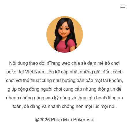
Nội dung theo dõi nTrang web chia sẻ đam mê trò chơi
poker tại Việt Nam, tiện lợi cập nhật những giải đấu, cách
chơi với thủ thuật cũng như hướng dẫn bảo mật tài khoản,
giúp cộng đồng người chơi cung cấp những thông tin để
nhanh chóng nâng cao kỹ năng và tham gia hoạt động an
toàn, dễ dàng và nhanh chóng hơn mọi lúc mọi nơi.
@2026 Phép Màu Poker Việt