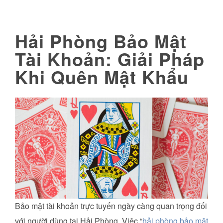
Hải Phòng Bảo Mật
Tài Khoản: Giải Pháp
Khi Quên Mật Khẩu
Bảo mật tài khoản trực tuyến ngày càng quan trọng đối
với người dùng tại Hải Phòng. Việc “
hải phòng bảo mật