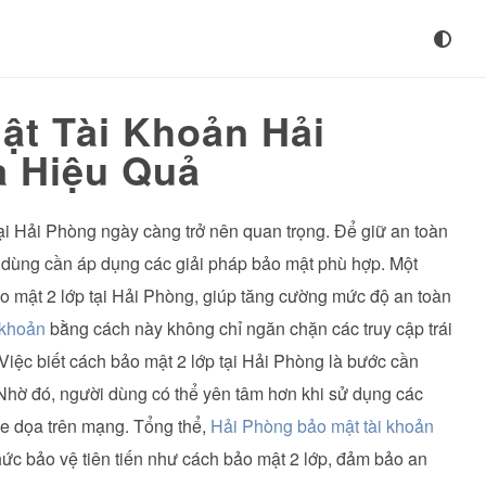
t Tài Khoản Hải
à Hiệu Quả
tại Hải Phòng ngày càng trở nên quan trọng. Để giữ an toàn
i dùng cần áp dụng các giải pháp bảo mật phù hợp. Một
 mật 2 lớp tại Hải Phòng, giúp tăng cường mức độ an toàn
 khoản
bằng cách này không chỉ ngăn chặn các truy cập trái
iệc biết cách bảo mật 2 lớp tại Hải Phòng là bước cần
. Nhờ đó, người dùng có thể yên tâm hơn khi sử dụng các
 đe dọa trên mạng. Tổng thể,
Hải Phòng bảo mật tài khoản
thức bảo vệ tiên tiến như cách bảo mật 2 lớp, đảm bảo an