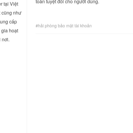
toàn tuyệt đối cho người dùng.
 tại Việt
ật cũng như
cung cấp
hải phòng bảo mật tài khoản
 gia hoạt
 nơi.