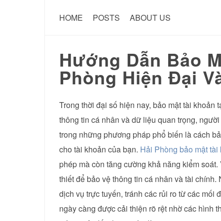
HOME
POSTS
ABOUT US
Hướng Dẫn Bảo Mậ
Phòng Hiện Đại V
Trong thời đại số hiện nay, bảo mật tài khoản 
thông tin cá nhân và dữ liệu quan trọng, ngườ
trong những phương pháp phổ biến là cách bảo
cho tài khoản của bạn.
Hải Phòng bảo mật tài
phép mà còn tăng cường khả năng kiểm soát. V
thiết để bảo vệ thông tin cá nhân và tài chính
dịch vụ trực tuyến, tránh các rủi ro từ các mối
ngày càng được cải thiện rõ rệt nhờ các hình 