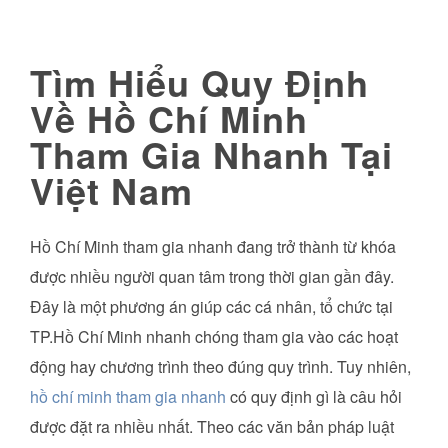
Tìm Hiểu Quy Định
Về Hồ Chí Minh
Tham Gia Nhanh Tại
Việt Nam
Hồ Chí Minh tham gia nhanh đang trở thành từ khóa
được nhiều người quan tâm trong thời gian gần đây.
Đây là một phương án giúp các cá nhân, tổ chức tại
TP.Hồ Chí Minh nhanh chóng tham gia vào các hoạt
động hay chương trình theo đúng quy trình. Tuy nhiên,
hồ chí minh tham gia nhanh
có quy định gì là câu hỏi
được đặt ra nhiều nhất. Theo các văn bản pháp luật