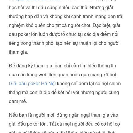
học hỏi và thi đấu cùng nhiều cao thủ. Những giải
thưởng hấp dẫn và không khí cạnh tranh mang đến trải
nghiệm khó quên cho tất cả người chơi. Đặc biệt, giải
đấu poker lớn luôn được tổ chức tại các địa điểm nổi
tiếng trong thành phố, tạo nên sự thuận lợi cho người
tham gia.
Để đăng ký tham gia, bạn chỉ cần tìm hiểu thông tin
qua các trang web liên quan hoặc qua mạng xã hội.
Giải đấu poker Hà Nội
không chỉ đem lại cơ hội chiến
thắng mà còn là dịp để kết nối với những người cùng
đam mê.
Nếu bạn là người mới, đừng ngần ngại tham gia vào
giải đấu poker lớn. Tất cả mọi người đều có cơ hội cọ
xát và cải thiện kỹ năng. Sự thân thiện và nhiệt tình