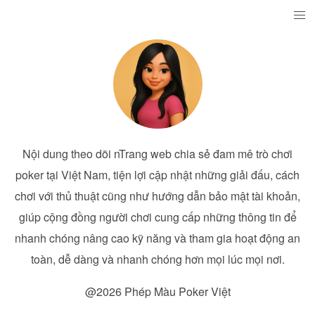
Nội dung theo dõi nTrang web chia sẻ đam mê trò chơi
poker tại Việt Nam, tiện lợi cập nhật những giải đấu, cách
chơi với thủ thuật cũng như hướng dẫn bảo mật tài khoản,
giúp cộng đồng người chơi cung cấp những thông tin để
nhanh chóng nâng cao kỹ năng và tham gia hoạt động an
toàn, dễ dàng và nhanh chóng hơn mọi lúc mọi nơi.
@2026 Phép Màu Poker Việt