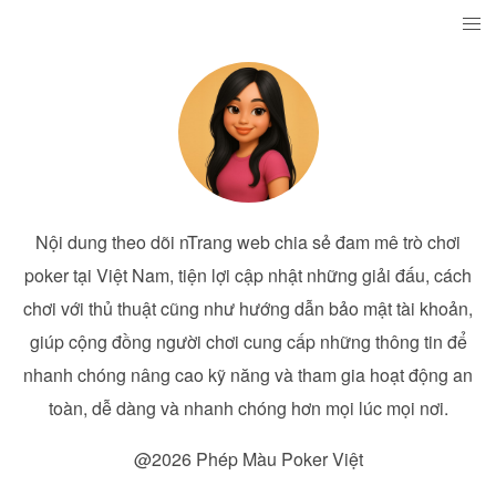
Nội dung theo dõi nTrang web chia sẻ đam mê trò chơi
poker tại Việt Nam, tiện lợi cập nhật những giải đấu, cách
chơi với thủ thuật cũng như hướng dẫn bảo mật tài khoản,
giúp cộng đồng người chơi cung cấp những thông tin để
nhanh chóng nâng cao kỹ năng và tham gia hoạt động an
toàn, dễ dàng và nhanh chóng hơn mọi lúc mọi nơi.
@2026 Phép Màu Poker Việt