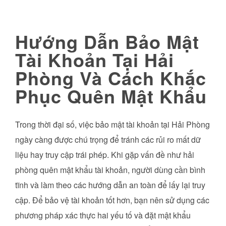
Hướng Dẫn Bảo Mật
Tài Khoản Tại Hải
Phòng Và Cách Khắc
Phục Quên Mật Khẩu
Trong thời đại số, việc bảo mật tài khoản tại Hải Phòng
ngày càng được chú trọng để tránh các rủi ro mất dữ
liệu hay truy cập trái phép. Khi gặp vấn đề như hải
phòng quên mật khẩu tài khoản, người dùng cần bình
tĩnh và làm theo các hướng dẫn an toàn để lấy lại truy
cập. Để bảo vệ tài khoản tốt hơn, bạn nên sử dụng các
phương pháp xác thực hai yếu tố và đặt mật khẩu