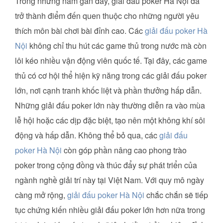
Trong những năm gần đây, giải đấu poker Hà Nội đã
trở thành điểm đến quen thuộc cho những người yêu
thích môn bài chơi bài đỉnh cao. Các
giải đấu poker Hà
Nội
không chỉ thu hút các game thủ trong nước mà còn
lôi kéo nhiều vận động viên quốc tế. Tại đây, các game
thủ có cơ hội thể hiện kỹ năng trong các giải đấu poker
lớn, nơi cạnh tranh khốc liệt và phần thưởng hấp dẫn.
Những giải đấu poker lớn này thường diễn ra vào mùa
lễ hội hoặc các dịp đặc biệt, tạo nên một không khí sôi
động và hấp dẫn. Không thể bỏ qua, các
giải đấu
poker Hà Nội
còn góp phần nâng cao phong trào
poker trong cộng đồng và thúc đẩy sự phát triển của
ngành nghề giải trí này tại Việt Nam. Với quy mô ngày
càng mở rộng,
giải đấu poker Hà Nội
chắc chắn sẽ tiếp
tục chứng kiến nhiều giải đấu poker lớn hơn nữa trong