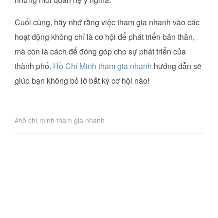
Cuối cùng, hãy nhớ rằng việc tham gia nhanh vào các
hoạt động không chỉ là cơ hội để phát triển bản thân,
mà còn là cách để đóng góp cho sự phát triển của
thành phố.
Hồ Chí Minh tham gia nhanh
hướng dẫn sẽ
giúp bạn không bỏ lỡ bất kỳ cơ hội nào!
hồ chí minh tham gia nhanh