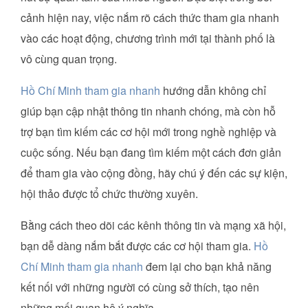
cảnh hiện nay, việc nắm rõ cách thức tham gia nhanh
vào các hoạt động, chương trình mới tại thành phố là
vô cùng quan trọng.
Hồ Chí Minh tham gia nhanh
hướng dẫn không chỉ
giúp bạn cập nhật thông tin nhanh chóng, mà còn hỗ
trợ bạn tìm kiếm các cơ hội mới trong nghề nghiệp và
cuộc sống. Nếu bạn đang tìm kiếm một cách đơn giản
để tham gia vào cộng đồng, hãy chú ý đến các sự kiện,
hội thảo được tổ chức thường xuyên.
Bằng cách theo dõi các kênh thông tin và mạng xã hội,
bạn dễ dàng nắm bắt được các cơ hội tham gia.
Hồ
Chí Minh tham gia nhanh
đem lại cho bạn khả năng
kết nối với những người có cùng sở thích, tạo nên
những mối quan hệ ý nghĩa.