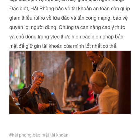
Đặc biệt, Hải Phòng bảo vệ tài khoản an toàn còn giúp
giảm thiểu rủi ro về lừa đảo và tấn công mạng, bảo vệ
quyền lợi người dùng. Chúng ta cần nâng cao ý thức
và chủ động trong việc thực hiện các biện pháp bảo
mật để giữ gìn tài khoản của mình tốt nhất có thể.
hải phòng bảo mật tài khoản