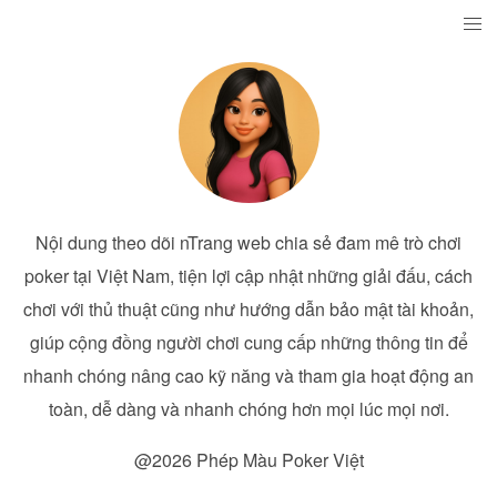
Nội dung theo dõi nTrang web chia sẻ đam mê trò chơi
poker tại Việt Nam, tiện lợi cập nhật những giải đấu, cách
chơi với thủ thuật cũng như hướng dẫn bảo mật tài khoản,
giúp cộng đồng người chơi cung cấp những thông tin để
nhanh chóng nâng cao kỹ năng và tham gia hoạt động an
toàn, dễ dàng và nhanh chóng hơn mọi lúc mọi nơi.
@2026 Phép Màu Poker Việt