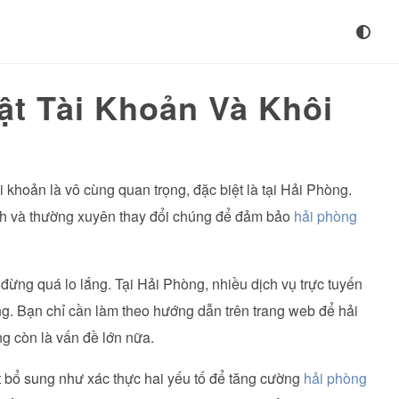
ật Tài Khoản Và Khôi
i khoản là vô cùng quan trọng, đặc biệt là tại Hải Phòng.
nh và thường xuyên thay đổi chúng để đảm bảo
hải phòng
ừng quá lo lắng. Tại Hải Phòng, nhiều dịch vụ trực tuyến
g. Bạn chỉ cần làm theo hướng dẫn trên trang web để hải
g còn là vấn đề lớn nữa.
bổ sung như xác thực hai yếu tố để tăng cường
hải phòng