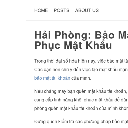
HOME
POSTS
ABOUT US
Hải Phòng: Bảo M
Phục Mật Khẩu
Trong thời đại số hóa hiện nay, việc bảo mật tà
Các bạn nên chú ý đến việc tạo mật khẩu mạ
bảo mật tài khoản
của mình.
Nếu chẳng may bạn quên mật khẩu tài khoản, đ
cung cấp tính năng khôi phục mật khẩu dễ dàn
phòng quên mật khẩu tài khoản của mình khôn
Đừng quên kiểm tra các phương pháp bảo mật 