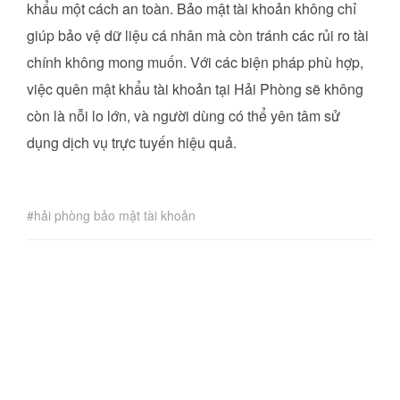
khẩu một cách an toàn. Bảo mật tài khoản không chỉ
giúp bảo vệ dữ liệu cá nhân mà còn tránh các rủi ro tài
chính không mong muốn. Với các biện pháp phù hợp,
việc quên mật khẩu tài khoản tại Hải Phòng sẽ không
còn là nỗi lo lớn, và người dùng có thể yên tâm sử
dụng dịch vụ trực tuyến hiệu quả.
hải phòng bảo mật tài khoản