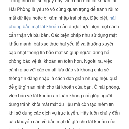
Trong thời đại số ngày nay, việc bảo mật tài khoản tại
Hải Phòng là yếu tố vô cùng quan trọng để tránh rủi ro
mất dữ liệu hoặc bị xâm nhập trái phép. Đặc biệt,
hải
phòng bảo mật tài khoản
cần được thực hiện một cách
cẩn thận và bài bản. Các biện pháp như sử dụng mật
khẩu mạnh, bật xác thực hai yếu tố và thường xuyên
cập nhật thông tin bảo mật sẽ giúp người dùng hải
phòng bảo vệ tài khoản an toàn hơn. Ngoài ra, việc
cảnh giác với các email lừa đảo và không chia sẻ
thông tin đăng nhập là cách đơn giản nhưng hiệu quả
để giữ gìn an ninh cho tài khoản của bạn. Ở hải phòng,
việc bảo vệ tài khoản an toàn không chỉ giúp người
dùng tránh khỏi mất mát dữ liệu mà còn tạo niềm tin
khi sử dụng các dịch vụ trực tuyến. Hãy luôn chú ý đến
các khuyến cáo về bảo mật để giữ cho tài khoản của