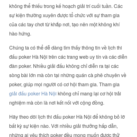
không thể thiếu trong kế hoạch giải trí cuối tuần. Các
sự kiện thường xuyên được tổ chức với sự tham gia
của các tay chơi từ khắp nơi, tạo nên một không khí
hào hứng.
Chúng ta có thể dễ dàng tìm thấy thông tin về lịch thi
đấu poker Hà Nội trên các trang web uy tín và các diễn
đàn poker. Nhiều giải đấu không chỉ diễn ra tại các
sòng bài lớn mà còn tại những quán cà phê chuyên về
poker, giúp mọi người có cơ hội tham gia. Tham gia
giải đấu poker Hà Nội
không chỉ mang lại cơ hội trải
nghiệm mà còn là nơi kết nối với cộng đồng.
Hãy theo dõi lịch thi đấu poker Hà Nội để không bỏ lỡ
bất kỳ sự kiện nào. Với nhiều giải thưởng hấp dẫn,
những ai yêu thích poker đều mong muốn được thử