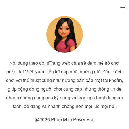
Nội dung theo dõi nTrang web chia sẻ đam mê trò chơi
poker tại Việt Nam, tiện lợi cập nhật những giải đấu, cách
chơi với thủ thuật cũng như hướng dẫn bảo mật tài khoản,
giúp cộng đồng người chơi cung cấp những thông tin để
nhanh chóng nâng cao kỹ năng và tham gia hoạt động an
toàn, dễ dàng và nhanh chóng hơn mọi lúc mọi nơi.
@2026 Phép Màu Poker Việt