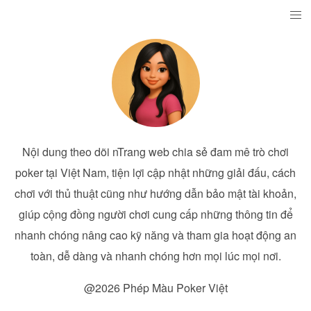
Nội dung theo dõi nTrang web chia sẻ đam mê trò chơi
poker tại Việt Nam, tiện lợi cập nhật những giải đấu, cách
chơi với thủ thuật cũng như hướng dẫn bảo mật tài khoản,
giúp cộng đồng người chơi cung cấp những thông tin để
nhanh chóng nâng cao kỹ năng và tham gia hoạt động an
toàn, dễ dàng và nhanh chóng hơn mọi lúc mọi nơi.
@2026 Phép Màu Poker Việt