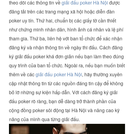
theo dõi các thông tin về
giải đấu poker Hà Nội
được
đăng tải trên các trang mạng xã hội hoặc diễn đàn
poker uy tín. Thứ hai, chuẩn bị các giấy tờ cần thiết
như chứng minh nhân dân, hình ảnh cá nhân và lệ phí
tham gia. Thứ ba, liên hệ với ban tổ chức để xác nhận
đăng ký và nhận thông tin về ngày thi đấu. Cách đăng
ký giải đấu poker khá đơn giản nếu bạn làm theo đúng
quy trình của ban tổ chức. Ngoài ra, nếu bạn muốn biết
thêm về các
giải đấu poker Hà Nội
, hãy thường xuyên
cập nhật thông tin từ các nguồn đáng tin cậy để không
bỏ lỡ những sự kiện hấp dẫn. Với cách đăng ký giải
đấu poker rõ ràng, bạn dễ dàng trở thành phần của
cộng đồng poker sôi động tại Hà Nội và nâng cao kỹ
năng của mình qua từng giải đấu.