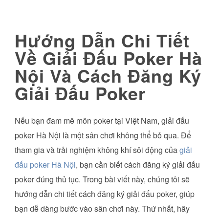
Hướng Dẫn Chi Tiết
Về Giải Đấu Poker Hà
Nội Và Cách Đăng Ký
Giải Đấu Poker
Nếu bạn đam mê môn poker tại Việt Nam, giải đấu
poker Hà Nội là một sân chơi không thể bỏ qua. Để
tham gia và trải nghiệm không khí sôi động của
giải
đấu poker Hà Nội
, bạn cần biết cách đăng ký giải đấu
poker đúng thủ tục. Trong bài viết này, chúng tôi sẽ
hướng dẫn chi tiết cách đăng ký giải đấu poker, giúp
bạn dễ dàng bước vào sân chơi này. Thứ nhất, hãy