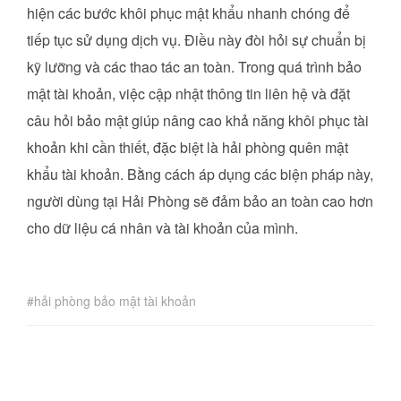
hiện các bước khôi phục mật khẩu nhanh chóng để
tiếp tục sử dụng dịch vụ. Điều này đòi hỏi sự chuẩn bị
kỹ lưỡng và các thao tác an toàn. Trong quá trình bảo
mật tài khoản, việc cập nhật thông tin liên hệ và đặt
câu hỏi bảo mật giúp nâng cao khả năng khôi phục tài
khoản khi cần thiết, đặc biệt là hải phòng quên mật
khẩu tài khoản. Bằng cách áp dụng các biện pháp này,
người dùng tại Hải Phòng sẽ đảm bảo an toàn cao hơn
cho dữ liệu cá nhân và tài khoản của mình.
hải phòng bảo mật tài khoản