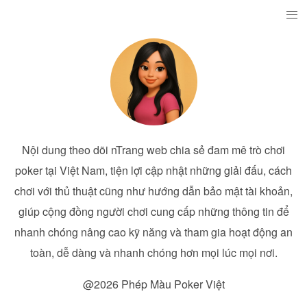
Nội dung theo dõi nTrang web chia sẻ đam mê trò chơi
poker tại Việt Nam, tiện lợi cập nhật những giải đấu, cách
chơi với thủ thuật cũng như hướng dẫn bảo mật tài khoản,
giúp cộng đồng người chơi cung cấp những thông tin để
nhanh chóng nâng cao kỹ năng và tham gia hoạt động an
toàn, dễ dàng và nhanh chóng hơn mọi lúc mọi nơi.
@2026 Phép Màu Poker Việt