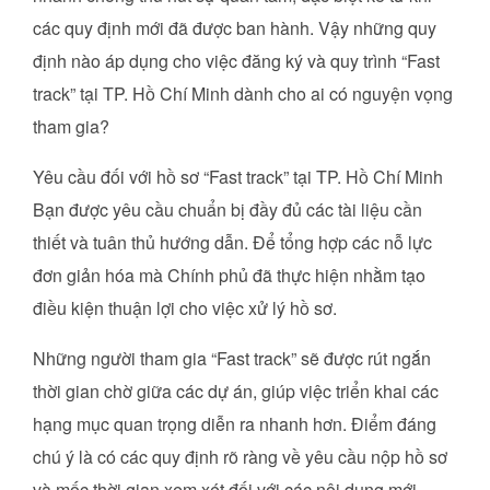
các quy định mới đã được ban hành. Vậy những quy
định nào áp dụng cho việc đăng ký và quy trình “Fast
track” tại TP. Hồ Chí Minh dành cho ai có nguyện vọng
tham gia?
Yêu cầu đối với hồ sơ “Fast track” tại TP. Hồ Chí Minh
Bạn được yêu cầu chuẩn bị đầy đủ các tài liệu cần
thiết và tuân thủ hướng dẫn. Để tổng hợp các nỗ lực
đơn giản hóa mà Chính phủ đã thực hiện nhằm tạo
điều kiện thuận lợi cho việc xử lý hồ sơ.
Những người tham gia “Fast track” sẽ được rút ngắn
thời gian chờ giữa các dự án, giúp việc triển khai các
hạng mục quan trọng diễn ra nhanh hơn. Điểm đáng
chú ý là có các quy định rõ ràng về yêu cầu nộp hồ sơ
và mốc thời gian xem xét đối với các nội dung mới